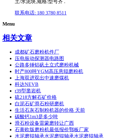
土/水泥块,规格:型号齐 .
联系电话: 180 3780 8511
Menu
相关文章
成都矿石磨粉机件厂
压电振动探测器电路图
公路多锤铝矾土立式磨粉机械
时产800吨YGM高压悬辊磨粉机
上海双进双出中速磨煤机
科达NEVB
r39型凿岩机
硫218方解石矿价格
白泥石矿滑石粉研磨机
生活石灰石制粉机器的价格 天前
碳酸钙1m3是多少吨
滑石粉设备雷蒙磨转让广西
石膏欧版磨粉机最低报价鄂板厂家
水泥磨辊轴承水泥磨辊轴承水泥磨辊轴承