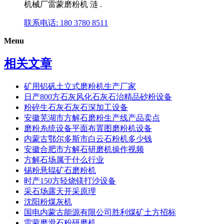
机械厂雷蒙磨粉机 涟 .
联系电话: 180 3780 8511
Menu
相关文章
矿用铝矾土立式磨粉机生产厂家
日产800方石灰风化石灰石治精品砂粉设备
粉碎生石灰石灰石深加工设备
安徽芜湖市方解石磨粉生产线产品卖点
磨粉糸统设备平面布置图磨粉机设备
内蒙古鄂尔多斯市白云石粉机多少钱
安徽合肥市方解石研磨机操作视频
方解石场属于什么行业
锡粉悬辊矿石磨粉机
时产150方轻烧镁打沙设备
采石场露天开采原理
沈阳粉煤灰机
国电内蒙古能源有限公司胜利煤矿土方招标
雷蒙磨滑石粉研磨机