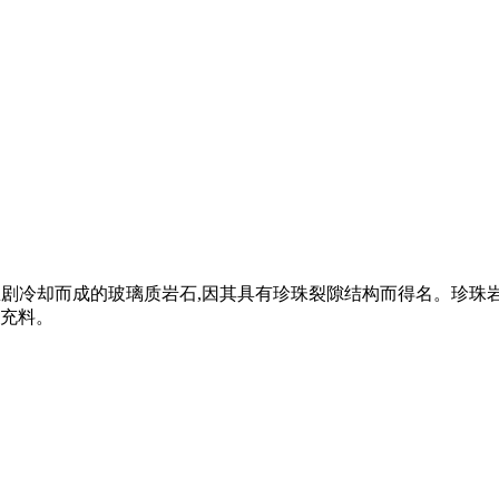
岩,经急剧冷却而成的玻璃质岩石,因其具有珍珠裂隙结构而得名。
充料。