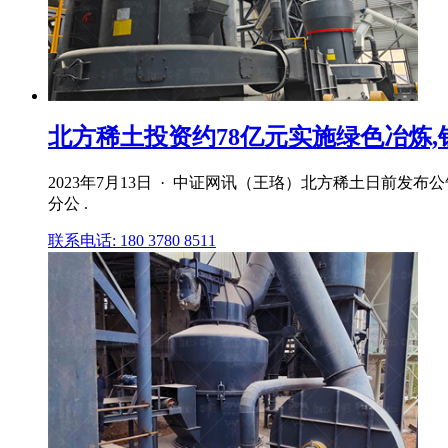
北方稀土投资约78亿元实施绿色冶炼,钍回
2023年7月13日 · 中证网讯（王珞）北方稀土日前
分公 .
联系电话: 180 3780 8511