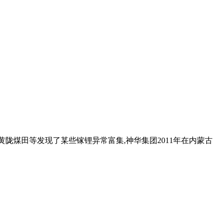
西黄陇煤田等发现了某些镓锂异常富集,神华集团2011年在内蒙古