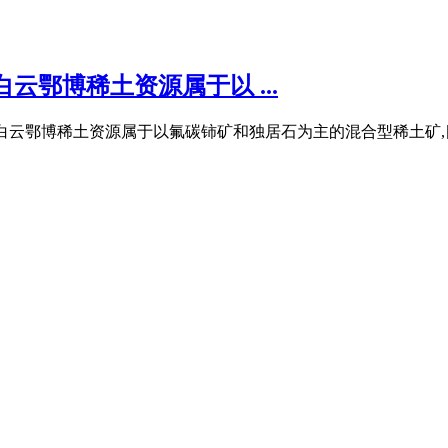
云鄂博稀土资源属于以 ...
艺 基于白云鄂博稀土资源属于以氟碳铈矿和独居石为主的混合型稀土