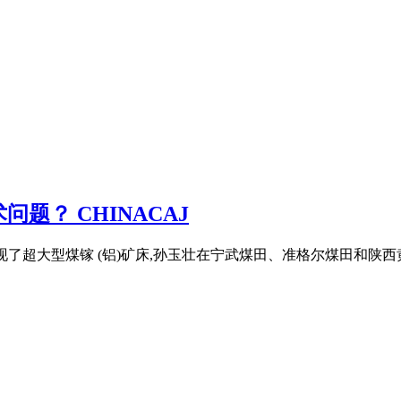
题？ CHINACAJ
尔发现了超大型煤镓 (铝)矿床,孙玉壮在宁武煤田、准格尔煤田和陕