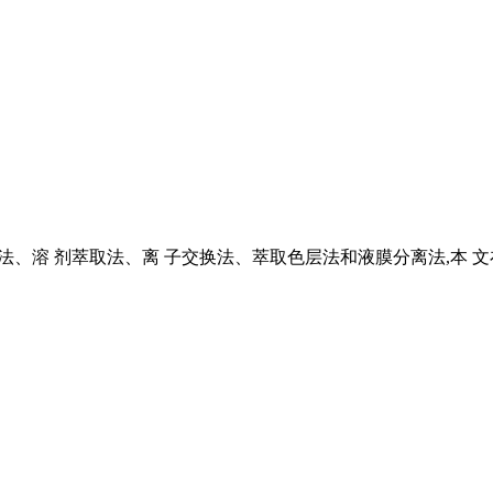
沉淀法、溶 剂萃取法、离 子交换法、萃取色层法和液膜分离法,本