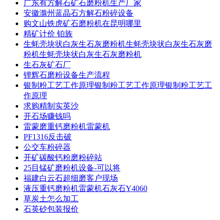
广东有方解石矿石磨粉机生产厂家
安徽滁州蓝晶石方解石粉碎设备
购文山铁虎矿石磨粉机在昆明哪里
精矿计价 铂族
生蚝壳块状白灰生石灰磨粉机生蚝壳块状白灰生石灰磨
粉机生蚝壳块状白灰生石灰磨粉机
生石灰矿石厂
锂辉石磨粉设备生产流程
银制粉工艺工作原理银制粉工艺工作原理银制粉工艺工
作原理
求购精制实英沙
开石场赚钱吗
雷蒙磨重钙磨粉机雷蒙机
PF1316反击破
公交车粉碎器
开矿碳酸钙粉磨粉碎站
25目锰矿磨粉机设备-可以将
福建白云石超细磨客户现场
液压重钙磨粉机雷蒙机石灰石Y4060
草炭土怎么加工
石英砂包装报价