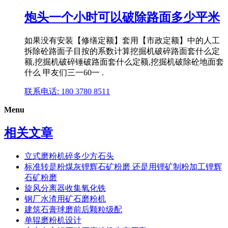
炮头一个小时可以破除路面多少平米
如果没有安装【修缮定额】套用【市政定额】中的人工
拆除砼路面子目按的系数计算挖掘机破碎路面套什么定
额,挖掘机破碎锤破路面套什么定额,挖掘机破除砼地面套
什么 甲友们三一60一 .
联系电话: 180 3780 8511
Menu
相关文章
立式磨粉机碎多少方石头
标准转是粉煤灰锂辉石矿粉磨 还是用锂矿制粉加工锂辉
石矿粉磨
旋风分离器收集氧化铁
钢厂水渣用矿石磨粉机
建筑石膏球磨前后颗粒级配
单辊磨粉机设计