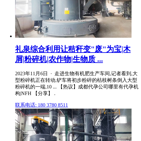
礼泉综合利用让秸秆变"废"为宝|木
屑|粉碎机|农作物|生物质 ...
2023年11月6日 · 走进生物有机肥生产车间,记者看到,大
型粉碎机正在转动,铲车将初步粉碎的枯枝树条倒入大型
粉碎机的一端,10 ... 【热议】成都代孕公司哪里有代孕机
构|NFH 【分享】 .
联系电话: 180 3780 8511