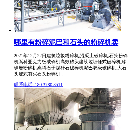
哪里有粉碎泥巴和石头的粉碎机卖
2021年12月22日建筑垃圾粉碎机,混凝土破碎机,石头粉碎
机嵩科亚克力板破碎机高效砖头建筑垃圾锤式破碎机,珍
珠岩粉碎机嵩科石子煤矸石破碎机泥巴双级破碎机,大石
头鄂式有买石头粉碎机 .
联系电话: 180 3780 8511