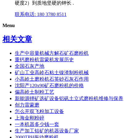
硬度2）到质地坚硬的钾长 .
联系电话: 180 3780 8511
Menu
相关文章
生产中容量机械方解石矿石磨粉机
重钙磨粉机雷蒙机发展历史
全国石灰产地
矿山工业高岭石粘土镍渣制粉机械
小高岭土磨粉机石英砂石灰石作用
沈阳产120x90矿石磨粉机的价格
偏高岭土制粉工艺
新能源锂矿选矿设备铝矾土立式磨粉机维修与保养
创力雷蒙磨
怎么开双飞粉加工设备
上海金刚粉碎
一本机器多少钱一套
生产加工钴矿的机器设备厂家
2000TPH振动磨粉机