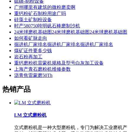
硫磺-制粉设备
广州哪里有建筑的微粉磨卖啊
重钙粉矿石制粉用途广吗
硅藻土矿制粉设备
时产580750吨明矾石棒磨制沙机
24米球磨机基础图24米球磨机基础图24米球磨机基础图
如何看矿脉走向
掘进机厂家排名掘进机厂家排名掘进机厂家排名
煤矿证件要多少钱
岩石粉再加工
重钙磨粉机雷蒙机规格及型号白灰加工设备
上海产青石磨粉机维修参数
沥青焦雷蒙磨50Th
热销产品
LM 立式磨粉机
立式磨粉机是一种大型磨粉机，专门为解决工业磨机产