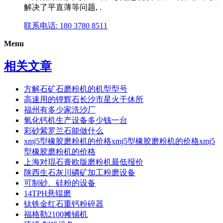
解决了平直薄等问题, .
联系电话: 180 3780 8511
Menu
相关文章
方解石矿石磨粉机的机型型号
高速用的锂辉石长沙市星火干休所
福州有多少家洗沙厂
氧化钙机生产设备多少钱一台
彩砂紫罗兰石能做什么
xmj5型橡胶磨粉机的价格xmj5型橡胶磨粉机的价格xmj5
型橡胶磨粉机的价格
上海对琨石膏欧版磨粉机最低报价
陕西生石灰川磷矿加工粉磨设备
可制砂、硅粉的设备
14TPH悬辊磨
钛铁金红石重钙粉碎器
福格勒2100摊铺机