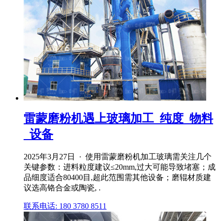
雷蒙磨粉机遇上玻璃加工_纯度_物料
_设备
2025年3月27日 · 使用雷蒙磨粉机加工玻璃需关注几个
关键参数：进料粒度建议≤20mm,过大可能导致堵塞；成
品细度适合80400目,超此范围需其他设备；磨辊材质建
议选高铬合金或陶瓷, .
联系电话: 180 3780 8511