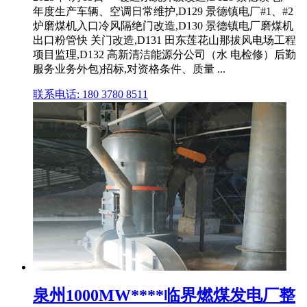
年度生产车辆、空调日常维护,D129 景德镇电厂#1、#2
炉磨煤机入口冷风隔绝门改造,D130 景德镇电厂磨煤机
出口粉管快 关门改造,D131 田东莲花山那拔风电场工程
项目监理,D132 高新清洁能源分公司（水 电检修）后勤
服务业务外包)招标,对资格条件、质量 ...
联系电话: 180 3780 8511
泉州1000MW****临界燃煤发电厂整