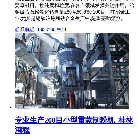
要原材料。按纯度和粒度,在各自领域发挥关键作用。冶
金级萤石粉氟化钙含量≥80%,粒度80 200目。在冶金工
业,尤其是钢铁冶炼和铁合金生产中,是重要助熔剂。
联系电话: 180 3780 8511
专业生产200目小型雷蒙制粉机_桂林
鸿程