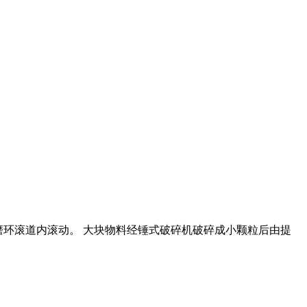
辊在磨环滚道内滚动。 大块物料经锤式破碎机破碎成小颗粒后由提