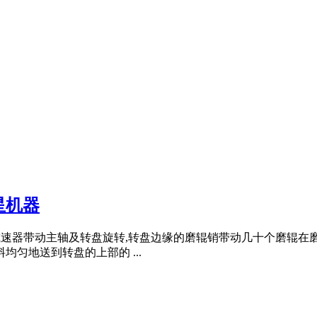
星机器
机通过减速器带动主轴及转盘旋转,转盘边缘的磨辊销带动几十个磨
匀地送到转盘的上部的 ...