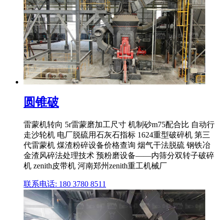
圆锥破
雷蒙机转向 5r雷蒙磨加工尺寸 机制砂m75配合比 自动行
走沙轮机 电厂脱硫用石灰石指标 1624重型破碎机 第三
代雷蒙机 煤渣粉碎设备价格查询 烟气干法脱硫 钢铁冶
金渣风碎法处理技术 预粉磨设备——内筛分双转子破碎
机 zenith皮带机 河南郑州zenith重工机械厂
联系电话: 180 3780 8511