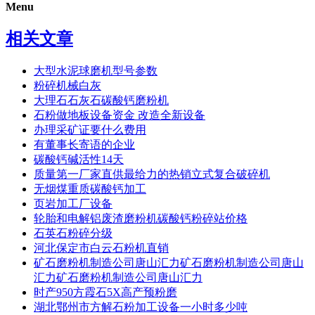
Menu
相关文章
大型水泥球磨机型号参数
粉碎机械白灰
大理石石灰石碳酸钙磨粉机
石粉做地板设备资金 改造全新设备
办理采矿证要什么费用
有董事长寄语的企业
碳酸钙碱活性14天
质量第一厂家直供最给力的热销立式复合破碎机
无烟煤重质碳酸钙加工
页岩加工厂设备
轮胎和电解铝废渣磨粉机碳酸钙粉碎站价格
石英石粉碎分级
河北保定市白云石粉机直销
矿石磨粉机制造公司唐山汇力矿石磨粉机制造公司唐山
汇力矿石磨粉机制造公司唐山汇力
时产950方霞石5X高产预粉磨
湖北鄂州市方解石粉加工设备一小时多少吨