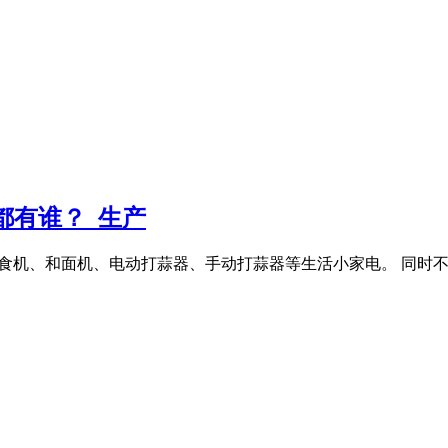
都有谁？_生产
婴儿辅食机、和面机、电动打蒜器、手动打蒜器等生活小家电。 同时