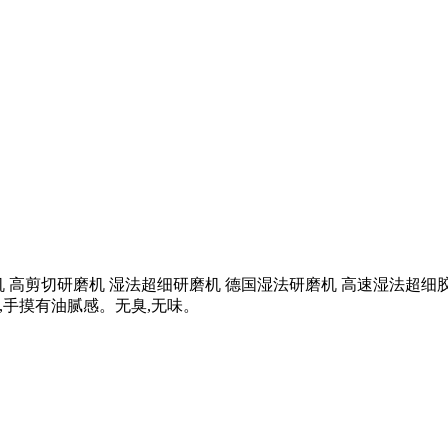
磨机 高剪切研磨机 湿法超细研磨机 德国湿法研磨机 高速湿法超
末,手摸有油腻感。无臭,无味。