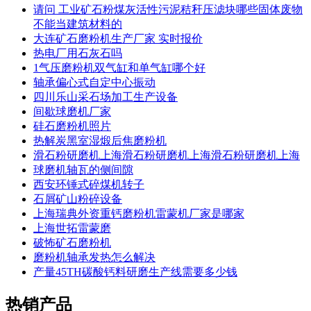
请问 工业矿石粉煤灰活性污泥秸秆压滤块哪些固体废物
不能当建筑材料的
大连矿石磨粉机生产厂家 实时报价
热电厂用石灰石吗
1气压磨粉机双气缸和单气缸哪个好
轴承偏心式自定中心振动
四川乐山采石场加工生产设备
间歇球磨机厂家
硅石磨粉机照片
热解炭黑室湿煅后焦磨粉机
滑石粉研磨机上海滑石粉研磨机上海滑石粉研磨机上海
球磨机轴瓦的侧间隙
西安环锤式碎煤机转子
石屑矿山粉碎设备
上海瑞典外资重钙磨粉机雷蒙机厂家是哪家
上海世拓雷蒙磨
破怖矿石磨粉机
磨粉机轴承发热怎么解决
产量45TH碳酸钙料研磨生产线需要多少钱
热销产品