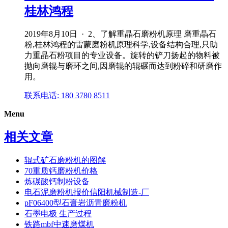
桂林鸿程
2019年8月10日 · 2、了解重晶石磨粉机原理 磨重晶石
粉,桂林鸿程的雷蒙磨粉机原理科学,设备结构合理,只助
力重晶石粉项目的专业设备。旋转的铲刀扬起的物料被
抛向磨辊与磨环之间,因磨辊的辊碾而达到粉碎和研磨作
用。
联系电话: 180 3780 8511
Menu
相关文章
辊式矿石磨粉机的图解
70重质钙磨粉机价格
炼碳酸钙制粉设备
电石泥磨粉机报价信阳机械制造-厂
pF06400型石膏岩沥青磨粉机
石墨电极 生产过程
铁路mbf中速磨煤机