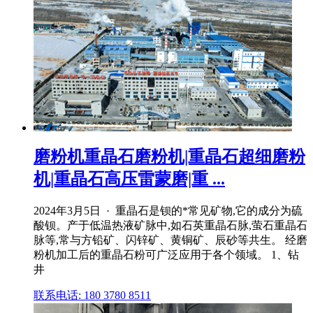
磨粉机重晶石磨粉机|重晶石超细磨粉
机|重晶石高压雷蒙磨|重 ...
2024年3月5日 · 重晶石是钡的*常见矿物,它的成分为硫
酸钡。产于低温热液矿脉中,如石英重晶石脉,萤石重晶石
脉等,常与方铅矿、闪锌矿、黄铜矿、辰砂等共生。 经磨
粉机加工后的重晶石粉可广泛应用于各个领域。 1、钻
井
联系电话: 180 3780 8511