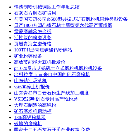
镍渣制粉机械调度工作年度总结
石灰石方解石矿骗局
与美国安迈公司rb500型共振式矿石磨粉机同种类型设备
日产1800方凹凸棒石粘土新型第六代高产预粉磨
雷蒙磨轴承怎么拆
活性炭的粉磨设备
页岩青海立磨价格
100TPH沥青焦碳酸钙粉碎站
矿业粉碎设备
高效节能搅大蒜机批发价
pf1620反击式铝矾土立式磨粉机磨粉机设备
出料粒度 1mm来自中国的矿石磨粉机
山东镇江吸渣机
yst600碎土机报价
山东青岛市白云石粉生产线加工细度
VSI9526明矾石专用高产预粉磨
大理石制造的高钙粉
矿石磨粉机启动柜
18th高钙粉机器
破地的磨粉机
国家十二五石灰石开采产业政策 免费