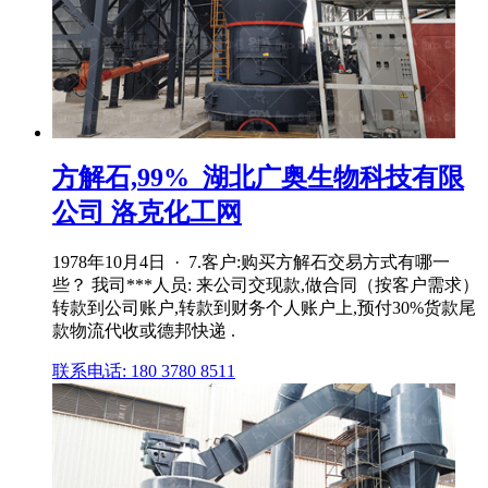
方解石,99%_湖北广奥生物科技有限
公司 洛克化工网
1978年10月4日 · 7.客户:购买方解石交易方式有哪一
些？ 我司***人员: 来公司交现款,做合同（按客户需求）
转款到公司账户,转款到财务个人账户上,预付30%货款尾
款物流代收或德邦快递 .
联系电话: 180 3780 8511