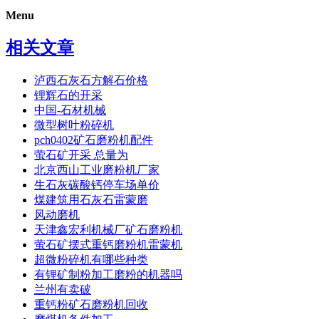
Menu
相关文章
泸西石灰石方解石价格
锂辉石的开采
中国-石材机械
微型树叶粉碎机
pch0402矿石磨粉机配件
萤石矿开采 总量为
北京西山工业磨粉机厂家
生石灰碳酸钙停车场单价
煤建筑用石灰石雷蒙磨
风动磨机
天津鑫宏利机械厂矿石磨粉机
萤石矿摆式重钙磨粉机雷蒙机
超微粉碎机有哪些种类
有锂矿制粉加工磨粉的机器吗
兰州有卖破
重钙粉矿石磨粉机回收