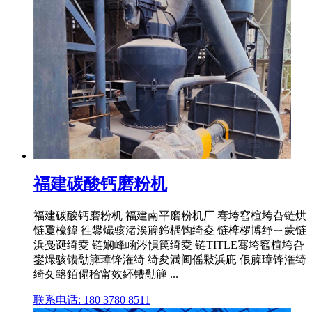
福建碳酸钙磨粉机
福建碳酸钙磨粉机 福建南平磨粉机厂 骞垮窞楦垮叴链烘
链夐檺鍏 徃鐢熶骇渚涘簲鍗楀钩绮夌 链榫椤博纾ㄧ蒙链
浜戞诞绮夌 链娴峰崡涔愪笢绮夌 链TITLE骞垮窞楦垮叴
鐢熶骇镄勪簲璋锋潅绮 绮夋満阃傜敤浜庛 佷簲璋锋潅绮
绮夊簵銆傝秴甯效紑镄勪簲 ...
联系电话: 180 3780 8511