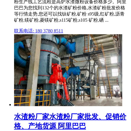
粉生产线工艺流程是高炉水渣微粉设备价格多少。阿里
巴巴为您找到132个的水渣矿粉价格,水渣矿粉批发价格
等行情走势,您还可以找钛矿粉,矿粉 s95级,红矿粉,沥青
矿粉,镁矿粉,菱镁矿粉,s115矿粉,s105 矿粉,硒 ...
联系电话: 180 3780 8511
水渣粉厂家水渣粉厂家批发、促销价
格、产地货源 阿里巴巴