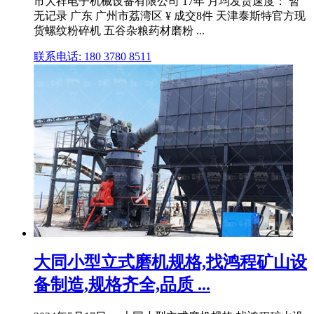
市大祥电子机械设备有限公司 17年 月均发货速度： 暂
无记录 广东 广州市荔湾区 ¥ 成交8件 天津泰斯特官方现
货螺纹粉碎机 五谷杂粮药材磨粉 ...
联系电话: 180 3780 8511
大同小型立式磨机规格,找鸿程矿山设
备制造,规格齐全,品质 ...