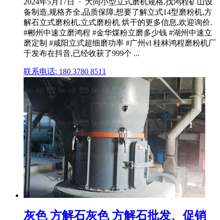
2024年5月17日 · 大同小型立式磨机规格,找鸿程矿山设
备制造,规格齐全,品质保障,想要了解立式14型磨粉机,方
解石立式磨粉机,立式磨粉机 烘干的更多信息,欢迎询价.
#郴州中速立磨鸿程 #金华煤粉立磨多少钱 #湖州中速立
磨定制 #咸阳立式超细磨功率 #广州vl 桂林鸿程磨粉机厂
于发布在抖音,已经收获了999个 ...
联系电话: 180 3780 8511
灰色 方解石灰色 方解石批发、促销