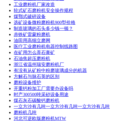
工业磨粉机厂家改造
轮式矿石磨粉机安全操作规程
煤鄂式破碎设备
选矿设备微粉磨粉机900型价格
制造玻璃的石头多少钱一顿？
赤铁矿雷蒙粉磨机
油田用高细立磨网
医疗工业磨粉机电器控制线路图
在矿用怎么弄石膏矿
石油焦超压磨粉机
浙江省温州瑞安磨粉机厂
有没有从矿粉中粉磨玻璃成分的机器
方解石与脉石英的区别
磨粉设备维护
开重钙粉加工厂需要办设备吗
时产300500吨采砂设备用途
煤石灰石碳酸钙磨粉机
一立方沙有几吨一立方沙有几吨一立方沙有几吨
磨粉机几吨
河北可逆欧版磨粉机MTW