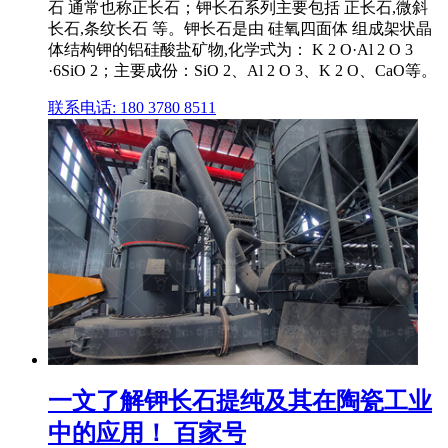
石 通常也称正长石；钾长石系列主要包括 正长石,微斜
长石,条纹长石 等。钾长石是由 硅氧四面体 组成架状晶
体结构钾的铝硅酸盐矿物,化学式为： K 2 O·Al 2 O 3
·6SiO 2；主要成份：SiO 2、Al 2 O 3、K 2 O、CaO等。
联系电话: 180 3780 8511
一文了解钾长石提纯及其在陶瓷工业
中的应用！ 百家号