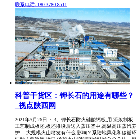
联系电话: 180 3780 8511
科普干货区：钾长石的用途有哪些？
_视点陕西网
2021年5月26日 · 3、钾长石防火硅酸钙板,用 流浆制板
工艺制成板坯,板坯堆垛后送入蒸压釜中,高温高压蒸汽养
护 ... 大规模火山喷发有什么 影响？系陆地风化和碳循环