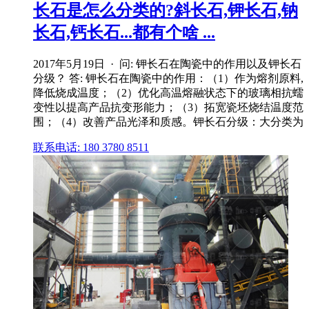
长石是怎么分类的?斜长石,钾长石,钠
长石,钙长石...都有个啥 ...
2017年5月19日 · 问: 钾长石在陶瓷中的作用以及钾长石
分级？ 答: 钾长石在陶瓷中的作用：（1）作为熔剂原料,
降低烧成温度；（2）优化高温熔融状态下的玻璃相抗蠕
变性以提高产品抗变形能力；（3）拓宽瓷坯烧结温度范
围；（4）改善产品光泽和质感。钾长石分级：大分类为
联系电话: 180 3780 8511