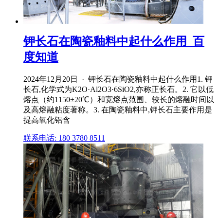
钾长石在陶瓷釉料中起什么作用_百
度知道
2024年12月20日 · 钾长石在陶瓷釉料中起什么作用1. 钾
长石,化学式为K2O·Al2O3·6SiO2,亦称正长石。2. 它以低
熔点（约1150±20℃）和宽熔点范围、较长的熔融时间以
及高熔融粘度著称。3. 在陶瓷釉料中,钾长石主要作用是
提高氧化铝含
联系电话: 180 3780 8511