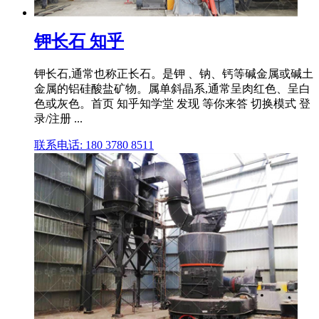
钾长石 知乎
钾长石,通常也称正长石。是钾 、钠、钙等碱金属或碱土
金属的铝硅酸盐矿物。属单斜晶系,通常呈肉红色、呈白
色或灰色。首页 知乎知学堂 发现 等你来答 切换模式 登
录/注册 ...
联系电话: 180 3780 8511