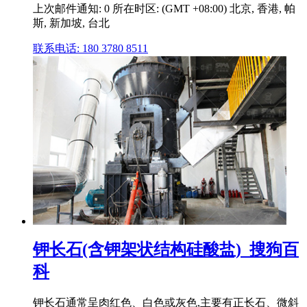
上次邮件通知: 0 所在时区: (GMT +08:00) 北京, 香港, 帕
斯, 新加坡, 台北
联系电话: 180 3780 8511
钾长石(含钾架状结构硅酸盐)_搜狗百
科
钾长石通常呈肉红色、白色或灰色,主要有正长石、微斜