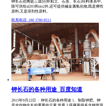
钾长石在陶瓷三成分(即粘土、石英、长石)坯料体系中,
除可供给al203和sio2外,还可提供碱金属氧化物,既是瘠性
原料,又是溶剂性原料。
联系电话: 180 3780 8511
钾长石的各种用途_百度知道
2015年9月22日 · 钾长石的各种用途 1、制取钾肥。钾
是农作物生长的重要的元素,世界上蕴藏着很多含钾资源,