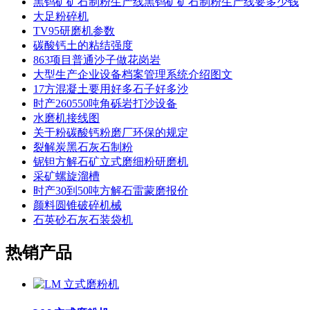
黑钨矿矿石制粉生产线黑钨矿矿石制粉生产线要多少钱
大足粉碎机
TV95研磨机参数
碳酸钙土的粘结强度
863项目普通沙子做花岗岩
大型生产企业设备档案管理系统介绍图文
17方混凝土要用好多石子好多沙
时产260550吨角砾岩打沙设备
水磨机接线图
关于粉碳酸钙粉磨厂环保的规定
裂解炭黑石灰石制粉
铌钽方解石矿立式磨细粉研磨机
采矿螺旋溜槽
时产30到50吨方解石雷蒙磨报价
颜料圆锥破碎机械
石英砂石灰石装袋机
热销产品