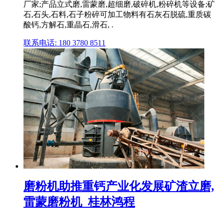
厂家;产品立式磨,雷蒙磨,超细磨,破碎机,粉碎机等设备;矿
石,石头,石料,石子粉碎可加工物料有石灰石脱硫,重质碳
酸钙,方解石,重晶石,滑石, .
联系电话: 180 3780 8511
磨粉机助推重钙产业化发展矿渣立磨,
雷蒙磨粉机_桂林鸿程