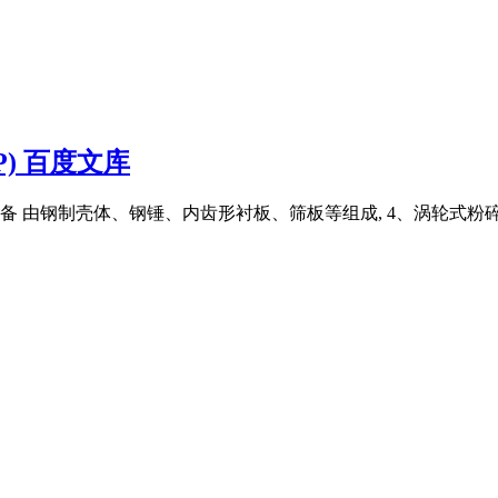
) 百度文库
设备 由钢制壳体、钢锤、内齿形衬板、筛板等组成, 4、涡轮式粉