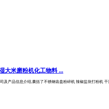
大米磨粉机化工物料 ...
及产品信息介绍,囊括了不锈钢齿盘粉碎机 辣椒盐块打粉机 干