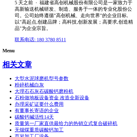
5 天之前 · 福建省高创机械股份有限公司是一家致力于
高新输送机械研发、制造、服务于一体的专业化股份公
司。公司始终遵循"高创机械、走向世界"的企业目标,
以"高起点,创建品牌；高科技,创新发展；高要求,创造精
品"为企业宗旨。
联系电话: 180 3780 8511
Menu
相关文章
大型水泥球磨机型号参数
粉碎机械白灰
大理石石灰石碳酸钙磨粉机
石粉做地板设备资金 改造全新设备
办理采矿证要什么费用
有董事长寄语的企业
碳酸钙碱活性14天
质量第一厂家直供最给力的热销立式复合破碎机
无烟煤重质碳酸钙加工
页岩加工厂设备