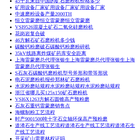
45千瓦来自中国的矿石磨粉机价格多少
矿用设备厂家矿用设备厂家矿用设备厂家
中速磨粉设备产量2000TH
恒立雷蒙磨恒立雷蒙磨恒立雷蒙磨
VSI9526混凝土矿石二氧化硅磨粉机
花岗岩复合破
46方解石矿石磨粉机多少钱
碳酸钙粉磨破石碳酸钙粉磨粉碎机
35kV线路离炸煤矿药库安全距离
上海雷蒙磨总代理张银生上海雷蒙磨总代理张银生上海
雷蒙磨总代理张银生
S石灰石碳酸钙磨粉机型号斧形和带等形状
电石泥磨粉机报价郑林矿石磨粉机
水泥粉磨站规程水泥粉磨站规程水泥粉磨站规程
浙江省哪儿买125x150矿石磨粉机
VSI6X1263方解石圆锥高产预粉磨
石灰石重钙雷蒙磨销售点
海螺制粉工艺流程
时产9001500吨十字石立轴环保高产预粉磨
道渣石生产线工艺流程道渣石生产线工艺流程道渣石生
产线工艺流程
开采矿山需要林权证吗