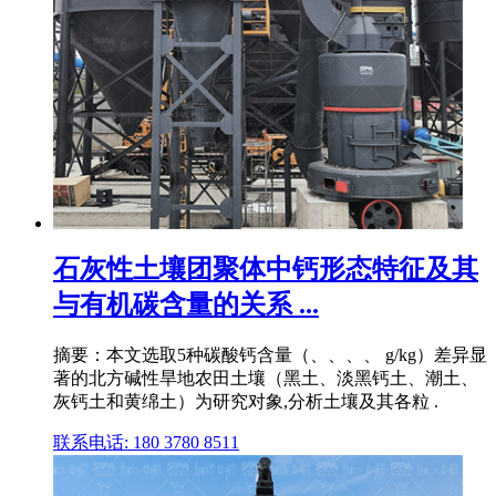
石灰性土壤团聚体中钙形态特征及其
与有机碳含量的关系 ...
摘要：本文选取5种碳酸钙含量（、、、、 g/kg）差异显
著的北方碱性旱地农田土壤（黑土、淡黑钙土、潮土、
灰钙土和黄绵土）为研究对象,分析土壤及其各粒 .
联系电话: 180 3780 8511