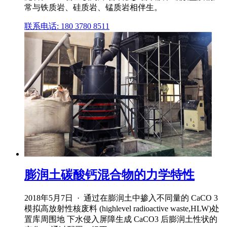
常与铁质岩、硅质岩、锰质岩相伴生。
联系电话: 180 3780 8511
膨润土碳酸钙混合物的力学特性
2018年5月7日 · 通过在膨润土中掺入不同量的 CaCO 3
模拟高放射性核废料 (highlevel radioactive waste,HLW)处
置库周围地 下水侵入屏障生成 CaCO3 后膨润土性状的