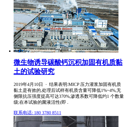
微生物诱导碳酸钙沉积加固有机质黏
土的试验研究
2019年4月10日 · 结果表明:MICP 压力灌浆加固有机质
黏土是有效的,处理后试样有机质含量可降低1%~4%,无
侧限抗压强度提高可达370%,渗透系数可降低约1 个数量
级;在本试验的菌液活性(即 .
联系电话: 180 3780 8511