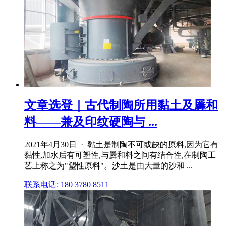
文章选登｜古代制陶所用黏土及羼和
料——兼及印纹硬陶与 ...
2021年4月30日 · 黏土是制陶不可或缺的原料,因为它有
黏性,加水后有可塑性,与羼和料之间有结合性,在制陶工
艺上称之为"塑性原料"。沙土是由大量的沙和 ...
联系电话: 180 3780 8511