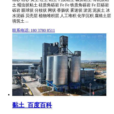
土 蠕虫状粘土 硅质角砾岩 Fe Fe 铁质角砾岩 Fe 巨砾岩
砾岩 眼球状 分枝状 网状 香肠状 雾迷状 淤泥 泥炭土 冰
水泥砾 贝壳层 植物堆积层 人工堆积 化学沉积 腐殖土层
填筑土 ...
联系电话: 180 3780 8511
黏土_百度百科