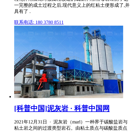
一完整的成土过程之后,现代意义上的红粘土便形成了,并
具有了 .
联系电话: 180 3780 8511
[科普中国]泥灰岩 · 科普中国网
2021年12月31日 · 泥灰岩（marl）一种界于碳酸盐岩与
粘土岩之间的过渡类型岩石。由粘土质点与碳酸盐质点