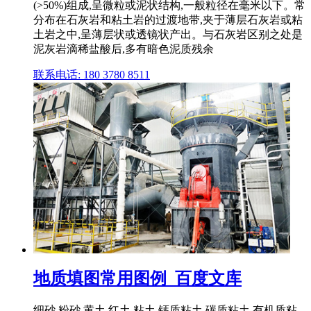
(>50%)组成,呈微粒或泥状结构,一般粒径在毫米以下。常
分布在石灰岩和粘土岩的过渡地带,夹于薄层石灰岩或粘
土岩之中,呈薄层状或透镜状产出。与石灰岩区别之处是
泥灰岩滴稀盐酸后,多有暗色泥质残余
联系电话: 180 3780 8511
地质填图常用图例_百度文库
细砂 粉砂 黄土 红土 粘土 钙质粘土 碳质粘土 有机质粘