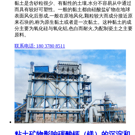
黏土是含砂粒很少、有黏性的土壤,水分不容易从中通过
而具有较好可塑性。一般的黏土都由硅酸盐矿物在地球
表面风化后形成,一般在原地风化,颗粒较大而成分接近原
来石块的,称为原生黏土或者是一次黏土。这种黏土的成
分主要为氧化硅与氧化铝,色白而耐火,为配制瓷土之主要
原料。
联系电话: 180 3780 8511
粘土矿物影响碳酸钙（镁）的沉淀和