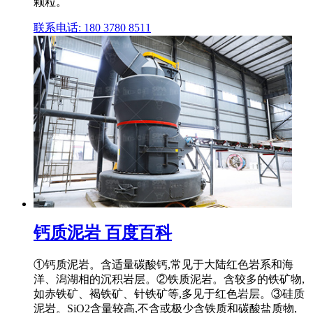
颗粒。
联系电话: 180 3780 8511
钙质泥岩 百度百科
①钙质泥岩。含适量碳酸钙,常见于大陆红色岩系和海
洋、潟湖相的沉积岩层。②铁质泥岩。含较多的铁矿物,
如赤铁矿、褐铁矿、针铁矿等,多见于红色岩层。③硅质
泥岩。SiO2含量较高,不含或极少含铁质和碳酸盐质物,