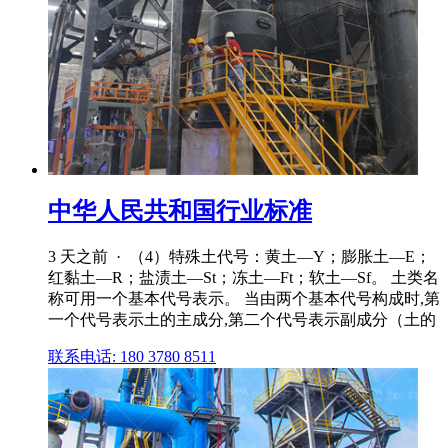
中华人民共和国行业标准
3 天之前 · （4）特殊土代号：黄土—Y；膨胀土—E；
红黏土—R；盐渍土—St；冻土—Ft；软土—Sf。 土类名
称可用一个基本代号表示。 当由两个基本代号构成时,第
一个代号表示土的主成分,第二个代号表示副成分（土的
联系电话: 180 3780 8511