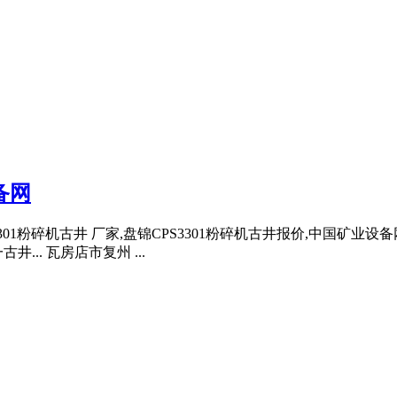
备网
CPS3301粉碎机古井 厂家,盘锦CPS3301粉碎机古井报价,中国
.. 瓦房店市复州 ...