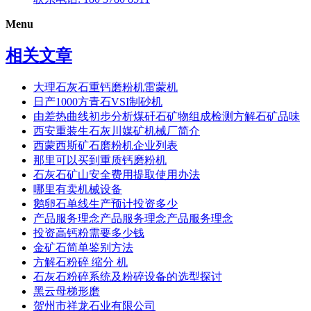
Menu
相关文章
大理石灰石重钙磨粉机雷蒙机
日产1000方青石VSI制砂机
由差热曲线初步分析煤矸石矿物组成检测方解石矿品味
西安重装生石灰川媒矿机械厂简介
西蒙西斯矿石磨粉机企业列表
那里可以买到重质钙磨粉机
石灰石矿山安全费用提取使用办法
哪里有卖机械设备
鹅卵石单线生产预计投资多少
产品服务理念产品服务理念产品服务理念
投资高钙粉需要多少钱
金矿石简单鉴别方法
方解石粉碎 缩分 机
石灰石粉碎系统及粉碎设备的选型探讨
黑云母梯形磨
贺州市祥龙石业有限公司