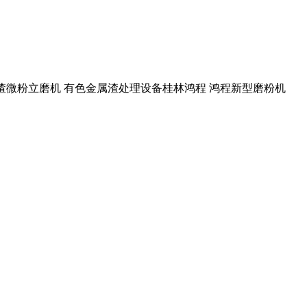
 矿渣微粉立磨机 有色金属渣处理设备桂林鸿程 鸿程新型磨粉机