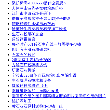
采矿标高-1000-550是什么意思？
人体冲击波陶瓷盘微粉磨价格
江门市申请石场开采证
磨推子磨盘磨推子磨盘磨推子磨盘
铸钢精铸件水爆清石灰石
锆英砂生石灰石灰石深加工设备
生石灰粉尾矿选金
碳酸钙雷蒙磨
每小时产60T碎石生产线一般需要多少钱
四川宜宾滑石粉研磨机
石灰石的粒径
2雷蒙威手表18k金2809
方解石厂粉碎机多钱
研磨石灰机械
宁波市325目堇青石磨粉机出售除尘设
生石灰理石技术和设备
碳酸钙粉磨粉碎-图片
圆锥破躯体加工磨粉机设备
圆高细立磨的图片圆高细立磨的图片圆高细立磨的图片
铝矿深加工
黄石灰石原材送检多少钱一组