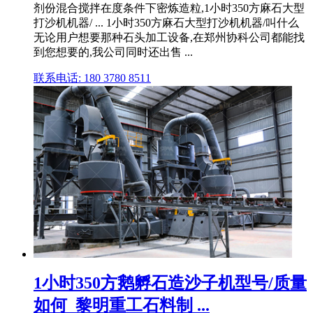
剂份混合搅拌在度条件下密炼造粒,1小时350方麻石大型
打沙机机器/ ... 1小时350方麻石大型打沙机机器/叫什么
无论用户想要那种石头加工设备,在郑州协科公司都能找
到您想要的,我公司同时还出售 ...
联系电话: 180 3780 8511
1小时350方鹅孵石造沙子机型号/质量
如何_黎明重工石料制 ...