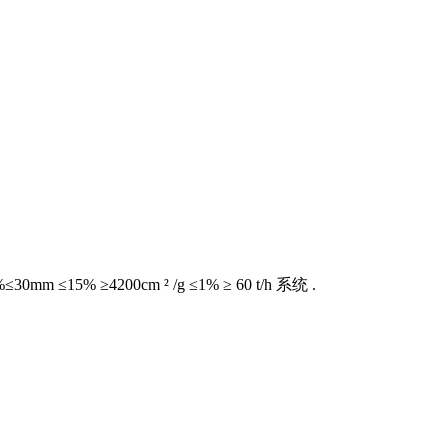
≥4200cm ² /g ≤1% ≥ 60 t/h 系统 .