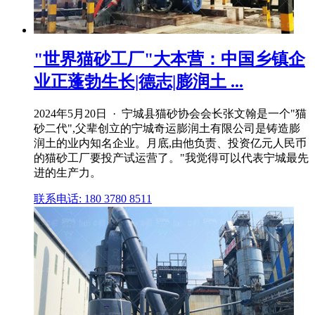
"世界猫砂工厂"大本营：中国乡镇企
业正蓬勃生长|德志|膨润土 ...
2024年5月20日 · 宁城县猫砂协会会长张文翰是一个"猫
砂二代",父辈创立的宁城奇运膨润土有限公司是铸造膨
润土的业内知名企业。月底,由他负责、投资亿元人民币
的猫砂工厂要投产试运营了。"我觉得可以代表宁城最先
进的生产力。
联系电话: 180 3780 8511