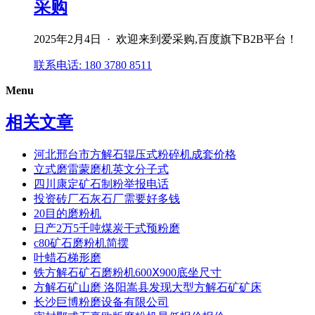
采购
2025年2月4日 · 欢迎来到爱采购,百度旗下B2B平台！
联系电话: 180 3780 8511
Menu
相关文章
河北邢台市方解石辊压式粉碎机成套价格
立式磨雷蒙磨机英文分子式
四川康定矿石制粉举报电话
投资砖厂石灰石厂需要好多钱
20目的磨粉机
日产2万5千吨煤炭干式预粉磨
c80矿石磨粉机简摆
叶蜡石梯形磨
铁方解石矿石磨粉机600Ⅹ900底坐尺寸
方解石矿山磨 洛阳嵩县发现大型方解石矿矿床
长沙巨博粉磨设备有限公司