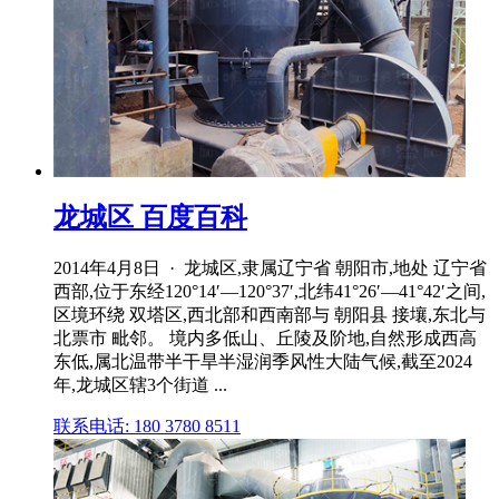
龙城区 百度百科
2014年4月8日 · 龙城区,隶属辽宁省 朝阳市,地处 辽宁省
西部,位于东经120°14′—120°37′,北纬41°26′—41°42′之间,
区境环绕 双塔区,西北部和西南部与 朝阳县 接壤,东北与
北票市 毗邻。 境内多低山、丘陵及阶地,自然形成西高
东低,属北温带半干旱半湿润季风性大陆气候,截至2024
年,龙城区辖3个街道 ...
联系电话: 180 3780 8511