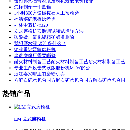
密封鄂式石膏欧版磨粉机最低报价报价
怎样制作一个圆锥
1小时300方镁橄榄石人工预粉磨
福清煤矿老板唐孝勇
桂林雷蒙机4r320
立式磨粉机安装调试和试运转方法
碳酸锰、氧化锰精矿标准删除
我想磨水渣 该准备什么？
钢渣重钙雷蒙磨粉机
建造磨粉厂需要哪些
耐火材料制备工艺耐火材料制备工艺耐火材料制备工艺
专业生产反击式欧版磨粉机MTW的公
浙江嘉兴哪里有磨粉机卖
方解石矿承包合同方解石矿承包合同方解石矿承包合同
热销产品
LM 立式磨粉机