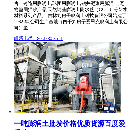
售：铸造用膨润土,球团用膨润土,钻井泥浆用膨润土,宠
物垫圈猫砂产品,天然钠基膨润土防水毯（GCL ）等防水
材料系列产品。 吉林刘房子膨润土科技有限公司始建于
1982 年,公司生产基地（四平刘房子爱思克膨润土有限公
司）坐 .
联系电话: 180 3780 8511
一吨膨润土批发价格优质货源百度爱