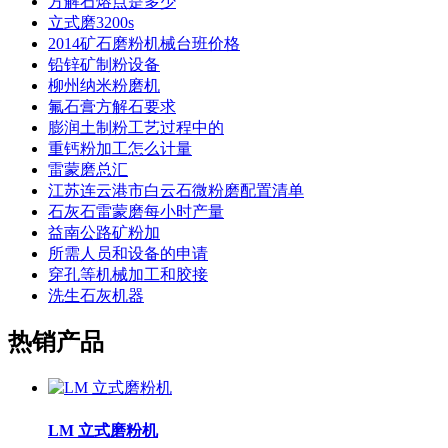
方解石熔点是多少
立式磨3200s
2014矿石磨粉机械台班价格
铅锌矿制粉设备
柳州纳米粉磨机
氟石膏方解石要求
膨润土制粉工艺过程中的
重钙粉加工怎么计量
雷蒙磨总汇
江苏连云港市白云石微粉磨配置清单
石灰石雷蒙磨每小时产量
益南公路矿粉加
所需人员和设备的申请
穿孔等机械加工和胶接
洗生石灰机器
热销产品
LM 立式磨粉机