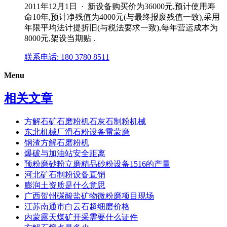
2011年12月1日 · 新设备购买价为36000元,预计使用寿
命10年,预计净残值为4000元(与最终报废残值一致),采用
年限平均法计提折旧(与税法要求一致),每年营运成本为
8000元,架设当期贴 .
联系电话: 180 3780 8511
Menu
相关文章
方解石矿石磨粉机石灰石制粉机械
东北机械厂滑石粉设备雷蒙磨
钢渣方解石磨粉机
爆破与加油站安全距离
预粉磨砂粉立磨精品砂粉设备1516的产量
河北矿石制粉设备直销
膨润土资质是什么意思
广西贺州碳酸盐矿物微粉磨项目现场
江苏南通市白云石超细磨价格
内蒙露天煤矿开采需要什么证件