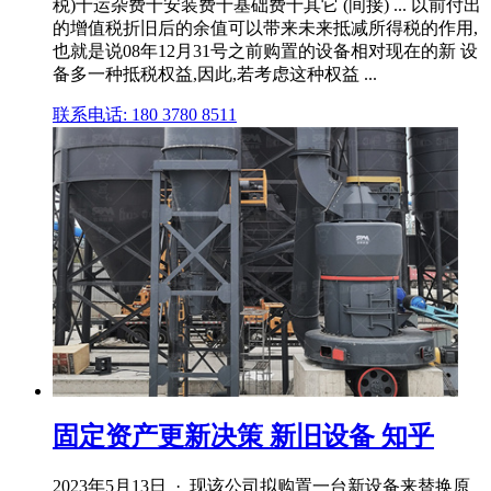
税)十运杂费十安装费十基础费十其它 (间接) ... 以前付出
的增值税折旧后的余值可以带来未来抵减所得税的作用,
也就是说08年12月31号之前购置的设备相对现在的新 设
备多一种抵税权益,因此,若考虑这种权益 ...
联系电话: 180 3780 8511
固定资产更新决策 新旧设备 知乎
2023年5月13日 · 现该公司拟购置一台新设备来替换原