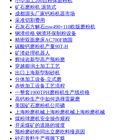
小型加工200目粉体磨粉机
矿石磨粉机 滚筒式
成都源头厂家钙粉机器市场
采准切割费用
石灰石方解石zsw490×110欧版磨粉机
钢渣价格 钢渣环保制粉设备
精密双面磨床AC700F德国
碳酸钙磨粉机产量90T-H
矿渣处理机器人
辉绿岩新型高产预粉磨
穿越膨润土加工工艺
出口上海新型制砂机
分体加工设备-立式磨
赤铁加工设备工艺流程
一整套1900TPH磨粉机生产线价格
高钙粉生产中如何选择雷蒙磨
美国矿石磨粉机公司磷
上海粉磨机械上海粉磨机械上海粉磨机械
煤粉球磨机安全操作规程
开采煤矿的道路的坡度
预粉磨砂粉同出立磨吃料慢原因
砂石骨料生产视频下载