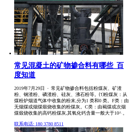
常见混凝土的矿物掺合料有哪些_百
度知道
2019年7月29日 · 常见矿物掺合料包括粉煤灰、矿渣
粉、钢渣粉、磷渣粉、硅灰、沸石粉等。⑴粉煤灰：从
煤粉炉烟道气体中收集的粉末,分为1 类和0 类。F类：由
无烟煤或烟煤煅烧收集的粉煤灰。C类：由褐煤或次烟
煤煅烧收集的高钙粉煤灰,其氧化钙含量一般大于10^ 。
联系电话: 180 3780 8511