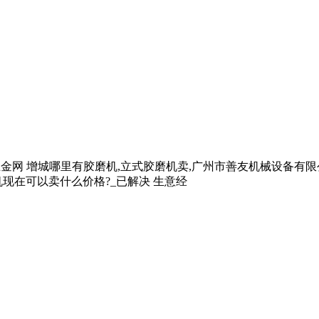
全球五金网 增城哪里有胶磨机,立式胶磨机卖,广州市善友机械设备有
机现在可以卖什么价格?_已解决 生意经