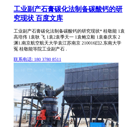
工业副产石膏碳化法制备碳酸钙的研
究现状 百度文库
工业副产石膏碳化法制备碳酸钙的研究现状* 桂敬能 1袁
高培伟 1袁耿 飞 1袁2袁季天一 1袁鲍立毅 1袁秦庆东 2
渊1.南京航空航天大学袁江苏南京 210016曰2.东南大学
冤 桂敬能等院工业副产石 .
联系电话: 180 3780 8511