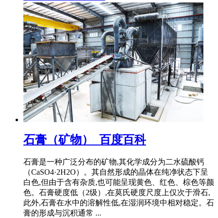
石膏（矿物）_百度百科
石膏是一种广泛分布的矿物,其化学成分为二水硫酸钙
（CaSO4·2H2O）。其自然形成的晶体在纯净状态下呈
白色,但由于含有杂质,也可能呈现黄色、红色、棕色等颜
色。石膏硬度低（2级）,在莫氏硬度尺度上仅次于滑石,
此外,石膏在水中的溶解性低,在湿润环境中相对稳定。石
膏的形成与沉积通常 ...