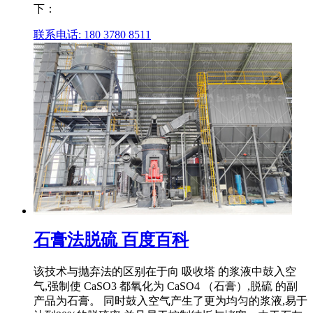
下：
联系电话: 180 3780 8511
石膏法脱硫 百度百科
该技术与抛弃法的区别在于向 吸收塔 的浆液中鼓入空
气,强制使 CaSO3 都氧化为 CaSO4 （石膏）,脱硫 的副
产品为石膏。 同时鼓入空气产生了更为均匀的浆液,易于