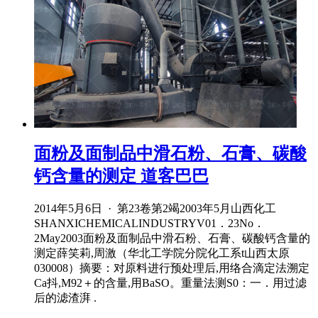
面粉及面制品中滑石粉、石膏、碳酸
钙含量的测定 道客巴巴
2014年5月6日 · 第23卷第2竭2003年5月山西化工
SHANXICHEMICALINDUSTRYV01．23No．
2May2003面粉及面制品中滑石粉、石膏、碳酸钙含量的
测定薛笑莉,周激（华北工学院分院化工系t山西太原
030008）摘要：对原料进行预处理后,用络合滴定法溯定
Ca抖,M92＋的含量,用BaSO。重量法测S0：一．用过滤
后的滤渣湃 .