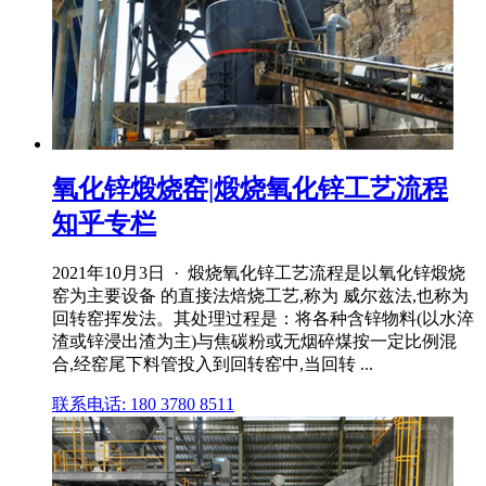
氧化锌煅烧窑|煅烧氧化锌工艺流程
知乎专栏
2021年10月3日 · 煅烧氧化锌工艺流程是以氧化锌煅烧
窑为主要设备 的直接法焙烧工艺,称为 威尔兹法,也称为
回转窑挥发法。其处理过程是：将各种含锌物料(以水淬
渣或锌浸出渣为主)与焦碳粉或无烟碎煤按一定比例混
合,经窑尾下料管投入到回转窑中,当回转 ...
联系电话: 180 3780 8511