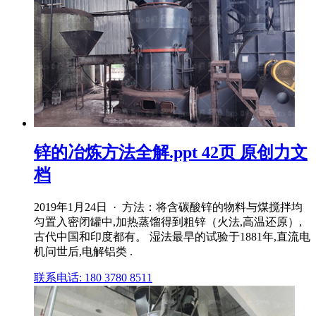
锌的冶炼方法全解.ppt 42页 原创力文
档
2019年1月24日 · 方法：将含碳酸锌的物料与煤搅拌均
匀置入密闭罐中,加热蒸馏得到粗锌（火法,高温还原）,
古代中国和印度都有。 湿法最早的试验于1881年,直流电
机问世后,电解铝类 .
联系电话: 180 3780 8511