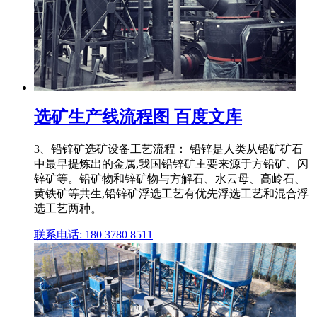
选矿生产线流程图 百度文库
3、铅锌矿选矿设备工艺流程： 铅锌是人类从铅矿矿石
中最早提炼出的金属,我国铅锌矿主要来源于方铅矿、闪
锌矿等。铅矿物和锌矿物与方解石、水云母、高岭石、
黄铁矿等共生,铅锌矿浮选工艺有优先浮选工艺和混合浮
选工艺两种。
联系电话: 180 3780 8511