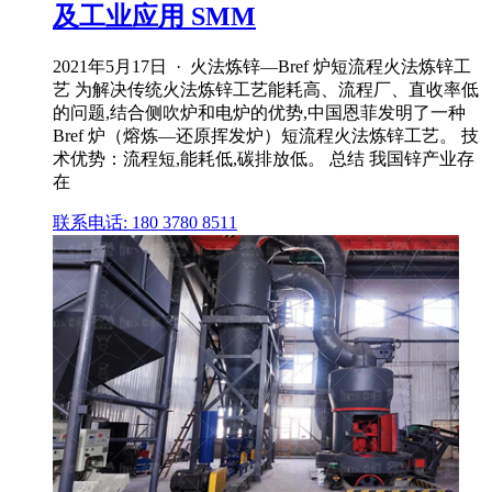
及工业应用 SMM
2021年5月17日 · 火法炼锌—Bref 炉短流程火法炼锌工
艺 为解决传统火法炼锌工艺能耗高、流程厂、直收率低
的问题,结合侧吹炉和电炉的优势,中国恩菲发明了一种
Bref 炉（熔炼—还原挥发炉）短流程火法炼锌工艺。 技
术优势：流程短,能耗低,碳排放低。 总结 我国锌产业存
在
联系电话: 180 3780 8511