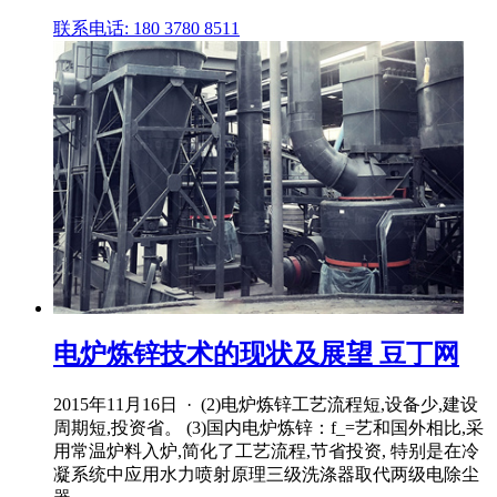
联系电话: 180 3780 8511
电炉炼锌技术的现状及展望 豆丁网
2015年11月16日 · (2)电炉炼锌工艺流程短,设备少,建设
周期短,投资省。 (3)国内电炉炼锌：f_=艺和国外相比,采
用常温炉料入炉,简化了工艺流程,节省投资, 特别是在冷
凝系统中应用水力喷射原理三级洗涤器取代两级电除尘