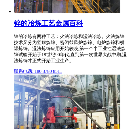
锌的冶炼工艺金属百科
锌的冶炼有两种工艺：火法冶炼和湿法冶炼。火法炼锌
技术又分为竖罐炼锌、密闭鼓风炉炼锌、电炉炼锌和横
罐炼锌。湿法炼锌应用开始较晚,第一个半工业性湿法炼
锌试验开始于18世纪90年代,直到第一次世界大战中期,湿
法炼锌才正式开始工业生产。
联系电话: 180 3780 8511