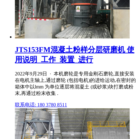
JTS153FM混凝土粉样分层研磨机 使
用说明_工作_装置_进行
2022年9月29日 · 本机磨轮是专用金刚石磨轮,直接安装
在电机主轴上,通过磨轮 (包括电机)的进给运动,在密封的
箱体中以lmm 为单位逐层将混凝土 (或砂浆)块打磨成粉
末,再通过粉末收集 .
联系电话: 180 3780 8511