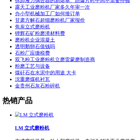
拆卸液力偶合器的易熔塞、防爆片时中间不需要停顿
露天工业磨粉机厂家多久年审一次
办小型机械加工厂如何接订单
甘肃方解石超细磨粉机厂家报价
焦炭立式磨粉机
锂辉石矿粉磨渣材料费
磨粉机企业混凝土
透明鹅卵石值钱吗
石粉厂应缴税费
双飞粉工业磨粉机立磨雷蒙磨制造商
粉磨工艺与设备
煤矸石在水泥中的用途 大卡
沈重磨煤机衬瓦
金贵州石灰石粉碎机
热销产品
LM 立式磨粉机