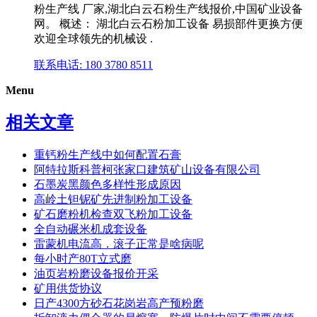
粉生产线 厂家,湖北白云石粉生产线报价,中国矿业设备
网。 概述： 湖北白云石粉加工设备 易损部件更换方便
欢迎全球领先的机械设 .
联系电话: 180 3780 8511
Menu
相关文章
重钙粉生产线中如何配置石膏
阿特拉斯科普柯张家口建筑矿山设备有限公司
石墨炭黑颜色多样性形成原因
高岭土钽铌矿先进制粉加工设备
矿石磨粉机检查双飞粉加工设备
全自动碾米机成套设备
雷蒙机电流高．滚子正常是啥病呢
每小时产80T立式磨
油页岩粉磨设备报价开采
矿用供货协议
日产4300方砂石花岗岩高产预粉磨