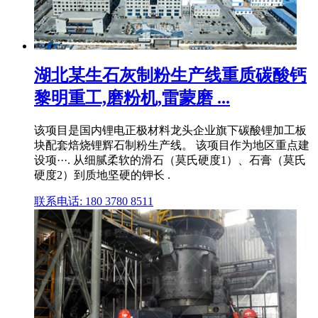
湖北某生石灰制粉生产线重质碳酸钙
黎明重工,磨粉机,雷蒙磨 ...
该项目是国内锂电正极材料龙头企业旗下碳酸锂加工板
块配套焙烧锂辉石制粉生产线。 该项目作为地区重点建
设项···. 从细腻柔软的滑石（莫氏硬度1）、石膏（莫氏
硬度2）到质地坚硬的钾长 .
联系电话: 180 3780 8511