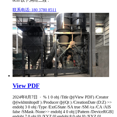
8cm 以下,再经二段 .
联系电话: 180 3780 8511
View PDF
2024年8月7日 · % 1 0 obj /Title (þÿView PDF) /Creator
(þÿwkhtmltopdf ) /Producer (þÿQt ) /CreationDate (D:Z) >>
endobj 3 0 obj /Type /ExtGState /SA true /SM /ca /CA /AIS
false /SMask /None>> endobj 4 0 obj [/Pattern /DeviceRGB]
endobj 7 0 obj [0 /XYZ 0] endobj 8 0 obj [0 /XYZ 0] .