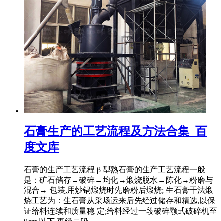
石膏生产的工艺流程及方法合集_百
度文库
石膏的生产工艺流程 β 型熟石膏的生产工艺流程一般
是：矿石储存→破碎→均化→煅烧脱水→陈化→粉磨与
混合→ 包装,用炒锅煅烧时先磨粉后煅烧; 生石膏干法煅
烧工艺为：生石膏从采场运来后先经过储存和精选,以保
证给料连续和质量稳 定;给料经过一段破碎颚式破碎机至