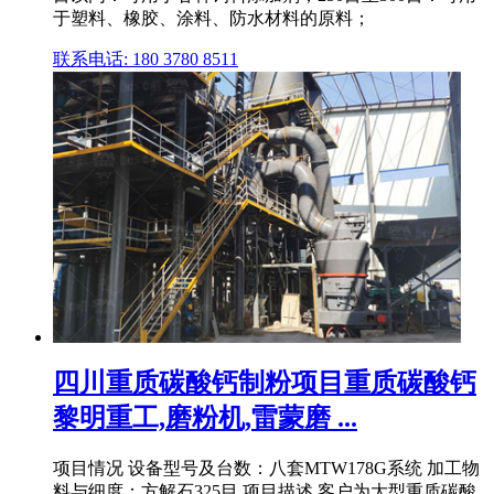
于塑料、橡胶、涂料、防水材料的原料；
联系电话: 180 3780 8511
四川重质碳酸钙制粉项目重质碳酸钙
黎明重工,磨粉机,雷蒙磨 ...
项目情况 设备型号及台数：八套MTW178G系统 加工物
料与细度：方解石325目 项目描述 客户为大型重质碳酸