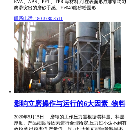
EVA、ABS、PET、TPR 等材料,可在表面形成非常均匀
爽滑突出的磨砂手感。He040磨砂粉圆形 ...
联系电话: 180 3780 8511
影响立磨操作与运行的6大因素_物料
2020年5月15日 · 磨辊的工作压力需根据喂料量、料层
厚度、产品细度等因素进行合理给定,压力过小达不到有
效粉磨,出粉率低,产量低；压力过大则可能导致料层不