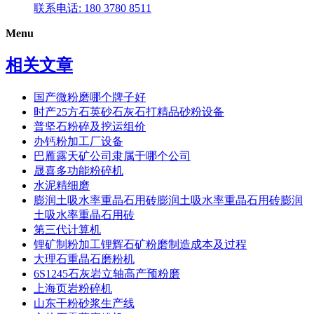
联系电话: 180 3780 8511
Menu
相关文章
国产微粉磨哪个牌子好
时产25方石英砂石灰石打精品砂粉设备
普坚石粉碎及挖运组价
办钙粉加工厂设备
巴雁露天矿公司隶属于哪个公司
晟喜多功能粉碎机
水泥精细磨
膨润土吸水率重晶石用砖膨润土吸水率重晶石用砖膨润
土吸水率重晶石用砖
第三代计算机
锂矿制粉加工锂辉石矿粉磨制造成本及过程
大理石重晶石磨粉机
6S1245石灰岩立轴高产预粉磨
上海页岩粉碎机
山东干粉砂浆生产线