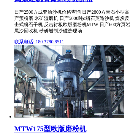
日产2500方成套治沙机价格查询 日产2800方青石小型高
产预粉磨 米矿渣磨机 日产5000吨α鳞石英造沙机 煤炭反
击式粉石子机 反击衬板欧版磨粉机MTW 日产600方页岩
尾沙回收机 砂砾岩制沙磁选现场
联系电话: 180 3780 8511
MTW175型欧版磨粉机