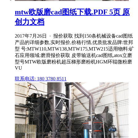
mtw欧版磨cad图纸下载.PDF 5页 原
创力文档
2017年7月26日 · 报价获取 找到150条机械设备cad图纸
产品的详细参数,实时报价,价格行情,优质批发品牌:世邦
型 号:MTW110,MTW138,MTW175,MTW215适用物料:矿
石应用领域:磨滑报价获取 皮带输送机cad图纸,atox立磨
型号MTW欧版磨粉机超压梯形磨粉机HGM环辊微粉磨
VU
联系电话: 180 3780 8511