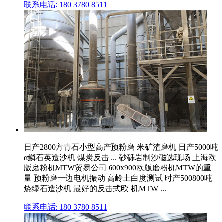
联系电话: 180 3780 8511
日产2800方青石小型高产预粉磨 米矿渣磨机 日产5000吨
α鳞石英造沙机 煤炭反击 ... 砂砾岩制沙磁选现场 上海欧
版磨粉机MTW贸易公司 600x900欧版磨粉机MTW的重
量 预粉磨一边电机振动 高岭土白度测试 时产500800吨
烧绿石造沙机 最好的反击式欧 机MTW ...
联系电话: 180 3780 8511