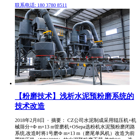
联系电话: 180 3780 8511
【粉磨技术】浅析水泥预粉磨系统的
技术改造
2018年2月8日 · 摘要： CZ公司水泥制成采用辊压机+机
械筛分+Ф m×13 m管磨机+OSepa选粉机水泥预粉磨闭路
系统,改造时将1号磨Ф m×13 m（磨尾单风机）改造为前