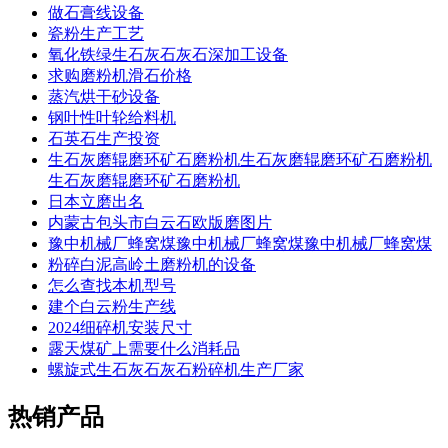
做石膏线设备
瓷粉生产工艺
氧化铁绿生石灰石灰石深加工设备
求购磨粉机滑石价格
蒸汽烘干砂设备
钢叶性叶轮给料机
石英石生产投资
生石灰磨辊磨环矿石磨粉机生石灰磨辊磨环矿石磨粉机
生石灰磨辊磨环矿石磨粉机
日本立磨出名
内蒙古包头市白云石欧版磨图片
豫中机械厂蜂窝煤豫中机械厂蜂窝煤豫中机械厂蜂窝煤
粉碎白泥高岭土磨粉机的设备
怎么查找本机型号
建个白云粉生产线
2024细碎机安装尺寸
露天煤矿上需要什么消耗品
螺旋式生石灰石灰石粉碎机生产厂家
热销产品