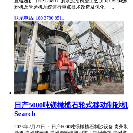
置辊压机（RP12080）的水泥预粉磨工艺,并对OSepa选
粉机及管磨机系统进行重点技术改造及优化。 ...
联系电话: 180 3780 8511
日产5000吨镁橄榄石轮式移动制砂机
Search
2023年2月21日 · 日产6000吨镁橄榄石制沙设备 贵州制
沙机,贵州破碎机,贵州磨粉机黎明重工贵州专题 贵州遵