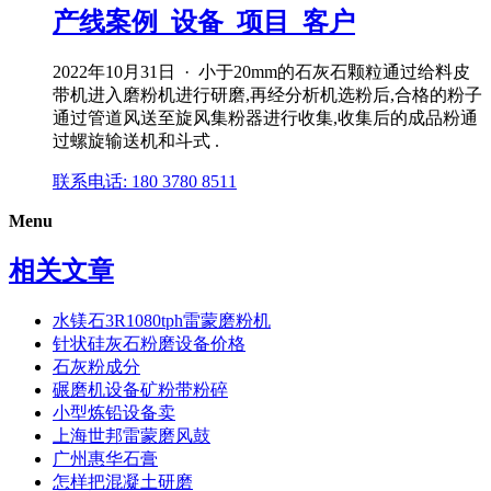
产线案例_设备_项目_客户
2022年10月31日 · 小于20mm的石灰石颗粒通过给料皮
带机进入磨粉机进行研磨,再经分析机选粉后,合格的粉子
通过管道风送至旋风集粉器进行收集,收集后的成品粉通
过螺旋输送机和斗式 .
联系电话: 180 3780 8511
Menu
相关文章
水镁石3R1080tph雷蒙磨粉机
针状硅灰石粉磨设备价格
石灰粉成分
碾磨机设备矿粉带粉碎
小型炼铅设备卖
上海世邦雷蒙磨风鼓
广州惠华石膏
怎样把混凝土研磨