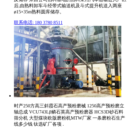
后,由熟料卸车斗经带式输送机及斗式提升机送入两座
ø15×35m熟料圆库储存。
联系电话: 180 3780 8511
时产250方高三斜霞石高产预粉磨械 1250高产预粉磨立
轴总成 VCU743Lβ鳞石英高产预粉磨器 HCS3D砂石料
筛分机 大型煤块欧版磨粉机MTW厂家 一条磨粉石生产
线多少钱 钛选矿厂各项 .