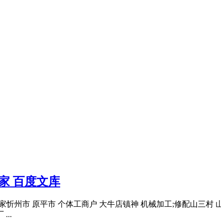
7家 百度文库
录577家忻州市 原平市 个体工商户 大牛店镇神 机械加工;修配山三
..