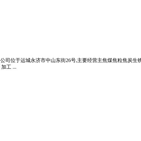
面,公司位于运城永济市中山东街26号,主要经营主焦煤焦粒焦炭生铁
 ...