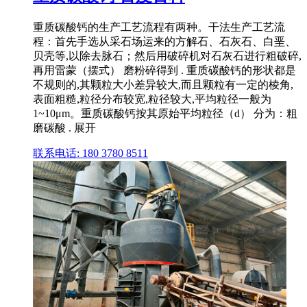
重质碳酸钙的生产工艺流程有两种。干法生产工艺流
程：首先手选从采石场运来的方解石、石灰石、白垩、
贝壳等,以除去脉石；然后用破碎机对石灰石进行粗破碎,
再用雷蒙（摆式） 磨粉碎得到 . 重质碳酸钙的形状都是
不规则的,其颗粒大小差异较大,而且颗粒有一定的棱角,
表面粗糙,粒径分布较宽,粒径较大,平均粒径一般为
1~10μm。重质碳酸钙按其原始平均粒径（d） 分为：粗
磨碳酸 . 展开
联系电话: 180 3780 8511