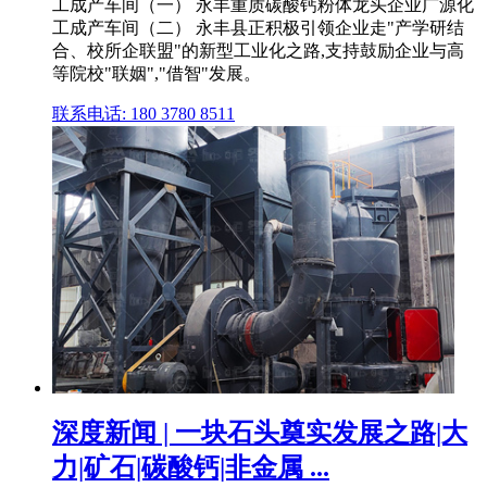
工成产车间（一） 永丰重质碳酸钙粉体龙头企业广源化
工成产车间（二） 永丰县正积极引领企业走"产学研结
合、校所企联盟"的新型工业化之路,支持鼓励企业与高
等院校"联姻","借智"发展。
联系电话: 180 3780 8511
深度新闻 | 一块石头奠实发展之路|大
力|矿石|碳酸钙|非金属 ...