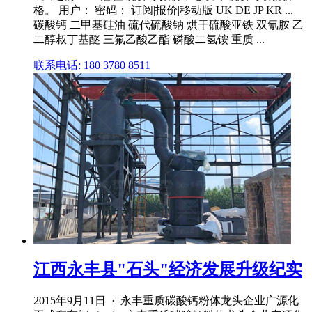
格。 用户： 密码： 订阅|报价|移动版 UK DE JP KR ...
碳酸钙 二甲基硅油 硫代硫酸钠 烘干硫酸亚铁 双氰胺 乙
二醇叔丁基醚 三氟乙酸乙酯 磷酸二氢铵 重质 ...
联系电话: 180 3780 8511
江西永丰县"石头"经济发展升级纪实
2015年9月11日 · 永丰重质碳酸钙粉体龙头企业广源化