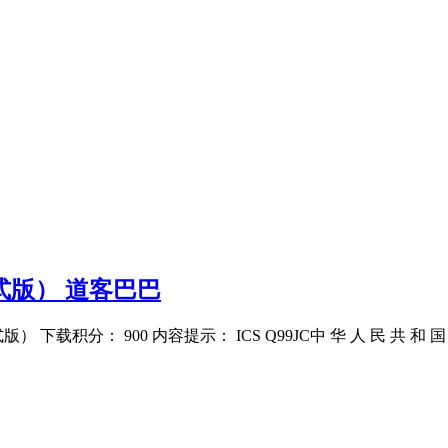
式版） 道客巴巴
下载积分： 900 内容提示： ICS Q99JC中 华 人 民 共 和 国 建 