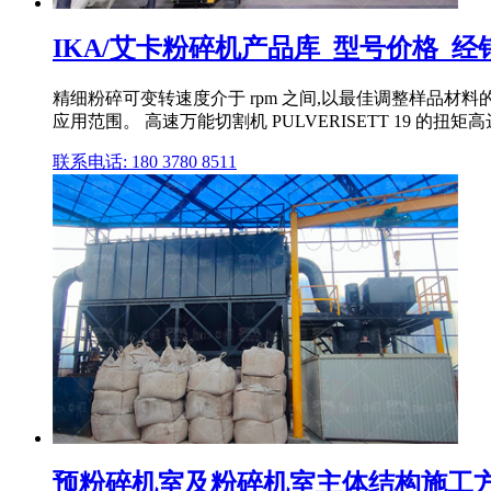
IKA/艾卡粉碎机产品库_型号价格_经销信息
精细粉碎可变转速度介于 rpm 之间,以最佳调整样品材料的
应用范围。 高速万能切割机 PULVERISETT 19 的扭矩
联系电话: 180 3780 8511
预粉碎机室及粉碎机室主体结构施工方