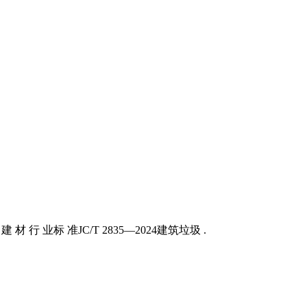
材 行 业标 准JC/T 2835—2024建筑垃圾 .