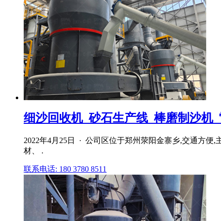
细沙回收机_砂石生产线_棒磨制沙机_雷蒙
2022年4月25日 · 公司区位于郑州荥阳金寨乡,交
材、 .
联系电话: 180 3780 8511