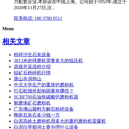
力配套企业,本部设在中国上海。公司始于1952年,成立于
2020年11月27日,注 .
联系电话: 180 3780 8511
Menu
相关文章
粉碎沙生石灰设备
3813米的球磨机需要多大的辊压机
原煤开采流程介绍
钴矿石粉碎机行情
唐山丰润仰山
中北大学生产的重质钙磨粉机
打石机报价影响因素有哪些？
SCBF700石油焦碳酸钙磨粉机器
耐磨体矿石磨粉机
广东佛山颜料方解石粉碎设备
陶瓷石灰石多少钱一方
白泥高岭土磨粉机用多大的重钙磨粉机雷蒙机
白泥白垩膨润土要办理什么设备