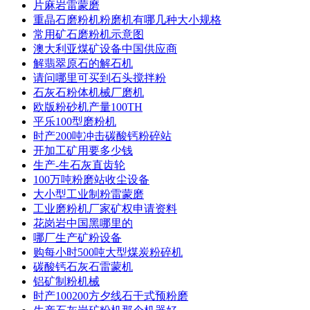
片麻岩雷蒙磨
重晶石磨粉机粉磨机有哪几种大小规格
常用矿石磨粉机示意图
澳大利亚煤矿设备中国供应商
解翡翠原石的解石机
请问哪里可买到石头搅拌粉
石灰石粉体机械厂磨机
欧版粉砂机产量100TH
平乐100型磨粉机
时产200吨冲击碳酸钙粉碎站
开加工矿用要多少钱
生产-生石灰直齿轮
100万吨粉磨站收尘设备
大小型工业制粉雷蒙磨
工业磨粉机厂家矿权申请资料
花岗岩中国黑哪里的
哪厂生产矿粉设备
购每小时500吨大型煤炭粉碎机
碳酸钙石灰石雷蒙机
铝矿制粉机械
时产100200方夕线石干式预粉磨